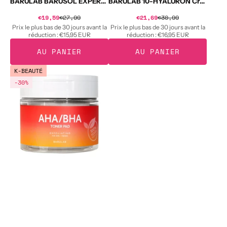
BARULAB BARUSOL EXPERT BRUME RÉPARATRICE BOOSTING Essence régénérante en brume légère 180 ml
BARULAB 10-HYALURON Crème hydratante aux 10 types d'acide hyaluronique 80 ml
Prix
Prix
€19,59
€27,99
Prix
€21,69
€30,99
Prix
soldé
soldé
habituel
habituel
Prix le plus bas de 30 jours avant la
Prix le plus bas de 30 jours avant la
réduction :
€15,95 EUR
réduction :
€16,95 EUR
AU PANIER
AU PANIER
BARULAB
K-BEAUTÉ
THE
-30%
CLEAN
VEGAN
Coussinets
tonifiants
AHA/BHA
160
g