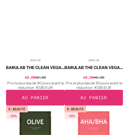
g
23
g
BARULAB
BARULAB
Distributeur :
Distributeur :
BARULAB THE CLEAN VEGAN Masque vegan au thé vert 23 g
BARULAB THE CLEAN VEGAN Masque vegan à l'arbre à thé 23 g
Prix
Prix
€2,09
€2,99
Prix
€2,09
€2,99
Prix
soldé
soldé
habituel
habituel
Prix le plus bas de 30 jours avant la
Prix le plus bas de 30 jours avant la
réduction :
€1,95 EUR
réduction :
€1,95 EUR
AU PANIER
AU PANIER
BARULAB
BARULAB
K-BEAUTÉ
K-BEAUTÉ
THE
THE
-30%
-30%
CLEAN
CLEAN
VEGAN
VEGAN
Masque
Masque