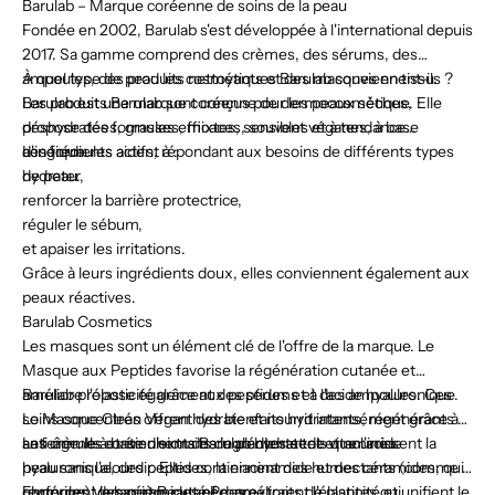
Barulab – Marque coréenne de soins de la peau
Fondée en 2002, Barulab s'est développée à l'international depuis
2017. Sa gamme comprend des crèmes, des sérums, des
ampoules, des produits nettoyants et des masques en tissu.
À quel type de peau les cosmétiques Barulab conviennent-ils ?
Barulab est une marque coréenne de dermocosmétique. Elle
Les produits Barulab sont conçus pour les peaux sèches,
propose des formules efficaces, souvent véganes, à base
déshydratées, grasses, mixtes, sensibles et à tendance
d'ingrédients actifs, répondant aux besoins de différents types
acnéique.
Les formules aident à :
de peau.
hydrater,
renforcer la barrière protectrice,
réguler le sébum,
et apaiser les irritations.
Grâce à leurs ingrédients doux, elles conviennent également aux
peaux réactives.
Barulab Cosmetics
Les masques sont un élément clé de l'offre de la marque. Le
Masque aux Peptides favorise la régénération cutanée et
améliore l'élasticité grâce aux peptides et à l'acide hyaluronique.
Barulab propose également des sérums et des ampoules. Ces
Le Masque Clean Vegan hydrate et nourrit intensément grâce à
soins concentrés offrent des bienfaits hydratants, régénérants et
sa formule à base d'extraits de plantes et de vitamines.
anti-âge. Ils contiennent des ingrédients tels que l'acide
Les crèmes et émulsions Barulab hydratent et nourrissent la
hyaluronique, des peptides, la niacinamide et des céramides, qui
peau sans l'alourdir. Elles contiennent des humectants (comme la
renforcent la barrière cutanée, améliorent l'élasticité et unifient le
glycérine), des céramides et des extraits de plantes qui
Formules Vegan et Beauté Propre