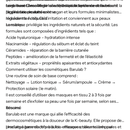
teint. Il est conseillé de les utiliser quotidiennement avant
contribuent à maintenir une hydratation optimale et favorisent la
La gamme Clean Vegan s'inscrit dans la tendance de la beauté
l'application de votre crème.
régénération cutanée.
propre. Les produits sont vegan et leurs formules minimalistes
réduisent les risques d'irritation et conviennent aux peaux
Ingrédients Actifs Clés
sensibles.
La marque privilégie les ingrédients naturels et la sécurité. Les
formules sont composées d'ingrédients tels que :
Acide hyaluronique – hydratation intense
Niacinamide – régulation du sébum et éclat du teint
Céramides – réparation de la barrière cutanée
Peptides – amélioration de la fermeté et de l'élasticité
Extraits végétaux – propriétés apaisantes et antioxydantes
Comment utiliser les cosmétiques Barulab ?
Une routine de soin de base comprend :
Nettoyage → Lotion tonique → Sérum/ampoule → Crème →
Protection solaire (le matin).
Il est conseillé d'utiliser des masques en tissu 2 à 3 fois par
semaine et d'exfolier sa peau une fois par semaine, selon ses
besoins.
Résumé
Barulab est une marque qui allie l'efficacité des
dermocosmétiques à la douceur de la K-beauty. Elle propose des
produits à base d'actifs à la fois efficaces et bien tolérés par
Une large gamme de produits – masques, sérums, ampoules et