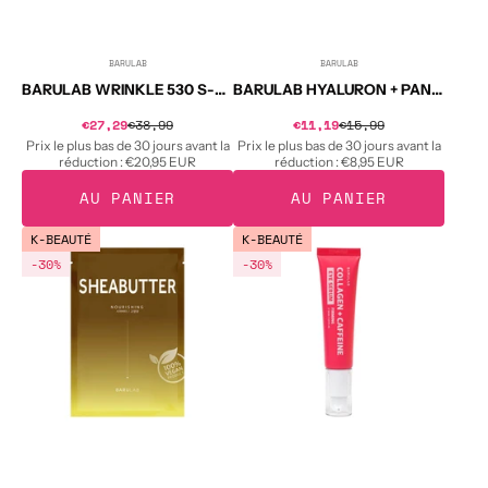
au
panthénol
10
BARULAB
BARULAB
g
Distributeur :
Distributeur :
BARULAB WRINKLE 530 S-PEPTIDE Ampoules avec peptides S-Peptide 2 ml x 30 pcs.
BARULAB HYALURON + PANTHENOL MOISTURE LIP SERUM Sérum hydratant pour les lèvres à l'acide hyaluronique et au panthénol 10 g
Prix
Prix
€27,29
€38,99
Prix
€11,19
€15,99
Prix
soldé
soldé
habituel
habituel
Prix le plus bas de 30 jours avant la
Prix le plus bas de 30 jours avant la
réduction :
€20,95 EUR
réduction :
€8,95 EUR
AU PANIER
AU PANIER
BARULAB
BARULAB
K-BEAUTÉ
K-BEAUTÉ
THE
EYE
-30%
-30%
CLEAN
SERUM
VEGAN
Sérum
Masque
raffermissant
vegan
pour
au
les
beurre
yeux
de
au
karité
collagène
23
et