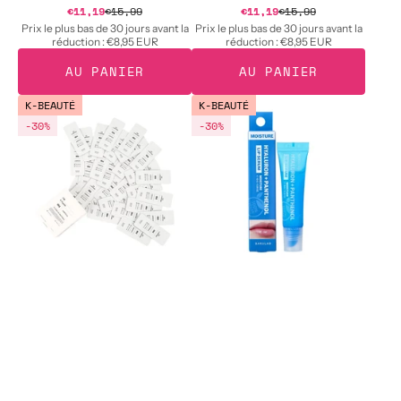
Prix
Prix
€11,19
€15,99
Prix
€11,19
€15,99
Prix
soldé
soldé
habituel
habituel
Prix le plus bas de 30 jours avant la
Prix le plus bas de 30 jours avant la
réduction :
€8,95 EUR
réduction :
€8,95 EUR
AU PANIER
AU PANIER
BARULAB
BARULAB
K-BEAUTÉ
K-BEAUTÉ
WRINKLE
HYALURON
-30%
-30%
530
+
S-
PANTHENOL
PEPTIDE
MOISTURE
Ampoules
LIP
avec
SERUM
peptides
Sérum
S-
hydratant
Peptide
pour
2
les
ml
lèvres
x
à
30
l'acide
pcs.
hyaluronique
et