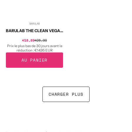
BARULAB
Distributeur :
BARULAB THE CLEAN VEGAN Coussinets tonifiants AHA/BHA 160 g
Prix
€18,89
€26,99
Prix
soldé
habituel
Prix le plus bas de 30 jours avant la
réduction :
€14,95 EUR
AU PANIER
CHARGER PLUS