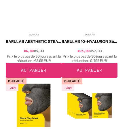
BARULAB
BARULAB
Distributeur :
Distributeur :
BARULAB AESTHETIC STEAMSHEET MOISTURE FACIAL Masque en tissu hydratant 22 g
BARULAB 10-HYALURON Sérum bulle aux 10 types d'acide hyaluronique 150 ml
Prix
Prix
€4,89
€6,99
Prix
€23,09
€32,99
Prix
soldé
soldé
habituel
habituel
Prix le plus bas de 30 jours avant la
Prix le plus bas de 30 jours avant la
réduction :
€3,95 EUR
réduction :
€17,95 EUR
AU PANIER
AU PANIER
BARULAB
BARULAB
K-BEAUTÉ
K-BEAUTÉ
BLACK
BLACK
-30%
-30%
CLAY
CLAY
7IN1
7IN1
SOLUTION
TOTAL
TOTALE
SOLUTION
Masque
Masque
en
à
tissu
l'argile