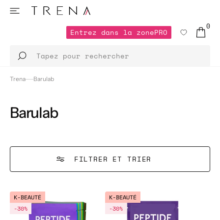
ET
PASSER
AU
0
CONTENU
Entrez dans la zone
PRO
0 ARTICL
Entrez dans la zone
Tapez pour rechercher
Trena
Barulab
Barulab
FILTRER ET TRIER
BARULAB
BARULAB
K-BEAUTÉ
K-BEAUTÉ
THE
THE
-30%
-30%
CLEAN
CLEAN