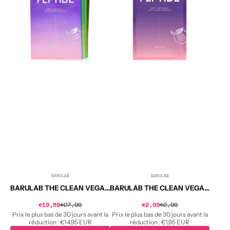
VEGAN
VEGAN
Coffret
Masque
de
vegan
masques
aux
vegan
peptides
23
23
g
g
x
10
pcs.
BARULAB
BARULAB
Distributeur :
Distributeur :
BARULAB THE CLEAN VEGAN Coffret de masques vegan 23 g x 10 pcs.
BARULAB THE CLEAN VEGAN Masque vegan aux peptides 23 g
Prix
Prix
€19,59
€27,99
Prix
€2,09
€2,99
Prix
soldé
soldé
habituel
habituel
Prix le plus bas de 30 jours avant la
Prix le plus bas de 30 jours avant la
réduction :
€14,95 EUR
réduction :
€1,95 EUR