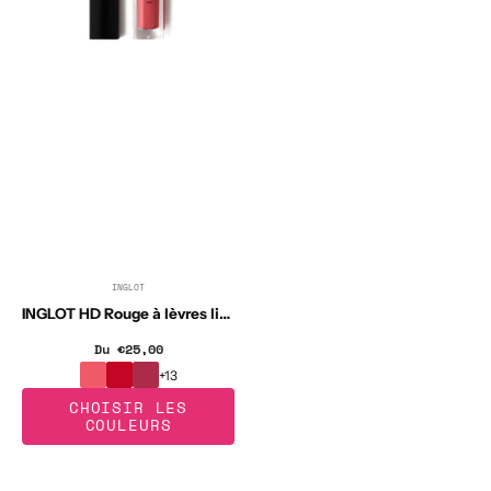
ml
INGLOT
Distributeur :
INGLOT HD Rouge à lèvres liquide 5,5 ml
Du €25,00
Prix
habituel
+13
CHOISIR LES
COULEURS