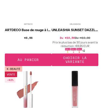
ARTDECO
UNLEASHIA
Distributeur :
Distributeur :
ARTDECO Base de rouge à lèvres effet liftant 2 g
UNLEASHIA SUNSET DAZZLE GLOSS BALM Brillant à lèvres aux peptides 10 g
Prix
€6,96
Prix
Du €10,50
Du €19,00
Prix
soldé
habituel
habituel
Prix le plus bas de 30 jours avant la
réduction :
€8,95 EUR
SALE
SALE
SALE
+2
CHOISIR LA
AU PANIER
VARIANTE
UNLEASHIA
ARTDECO
K-BEAUTÉ
LUV
HYDRA
VENTE
HUG
LIP
-43%
VELVET
BOOSTER
TINT
Brillant
Rouge
à
à
lèvres
lèvres
hydratant