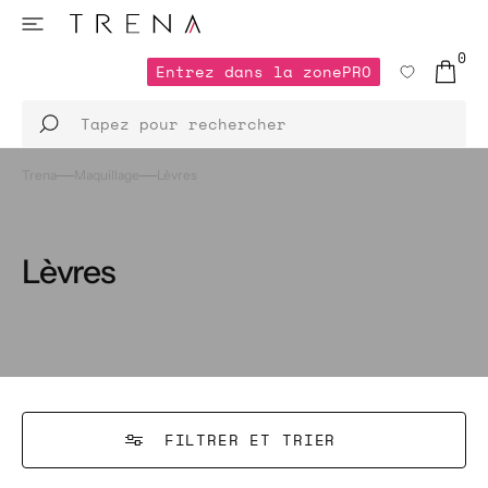
ET
PASSER
AU
0
CONTENU
Entrez dans la zone
PRO
0 ARTICL
Entrez dans la zone
Tapez pour rechercher
Trena
Maquillage
Lèvres
Lèvres
FILTRER ET TRIER