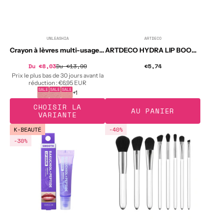
UNLEASHIA
ARTDECO
Distributeur :
Distributeur :
Crayon à lèvres multi-usages UNLEASHIA OH! HAPPY DAY 0,7 g
ARTDECO HYDRA LIP BOOSTER Brillant à lèvres hydratant 28 Mauve Translucide 6 ml
Prix
Du €8,03
Du €13,99
Prix
€5,74
Prix
soldé
habituel
habituel
Prix le plus bas de 30 jours avant la
réduction :
€6,95 EUR
SALE
SALE
SALE
+1
CHOISIR LA
AU PANIER
VARIANTE
BARULAB
MIMO
K-BEAUTÉ
-40%
BAKUCHIOL
Kit
-30%
+
8
PEPTIDE
pinceaux
SMOOTH
à
LIP
maquillage
SERUM
Sérum
lissant