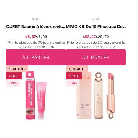
QURET
MIMO
Distributeur :
Distributeur :
QURET Baume à lèvres revitalisant au collagène, Fraise 3,5 g
MIMO Kit De 10 Pinceaux De Maquillage Rose
Prix
Prix
€3,57
€4,99
Prix
€12,47
€20,79
Prix
soldé
soldé
habituel
habituel
Prix le plus bas de 30 jours avant la
Prix le plus bas de 30 jours avant la
réduction :
€2,95 EUR
réduction :
€16,95 EUR
AU PANIER
AU PANIER
BARULAB
ATHE
K-BEAUTÉ
K-BEAUTÉ
COLLAGEN
AUTHENTIC
VENTE
VENTE
+
Baume
-29%
-54%
CAFFEINE
à
BOUNCY
lèvres
LIP
hydratant
SERUM
et
Sérum
illuminateur
raffermissant
3,3
pour
g
les