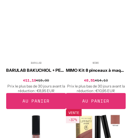
pour
les
lèvres
au
bakuchiol
et
aux
peptides
10
g
BARULAB
MIMO
Distributeur :
Distributeur :
BARULAB BAKUCHIOL + PEPTIDE SMOOTH LIP SERUM Sérum lissant pour les lèvres au bakuchiol et aux peptides 10 g
MIMO Kit 8 pinceaux à maquillage
Prix
Prix
€11,19
€15,99
Prix
€8,51
€14,19
Prix
soldé
soldé
habituel
habituel
Prix le plus bas de 30 jours avant la
Prix le plus bas de 30 jours avant la
réduction :
€8,95 EUR
réduction :
€10,95 EUR
AU PANIER
AU PANIER
ARTDECO
MAX
VENTE
HYDRA
FACTOR
-37%
LIP
LIPFINITY
BOOSTER
Rouge
Gloss
à