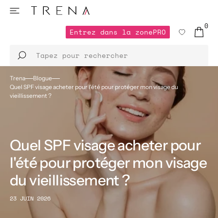
ET
PASSER
AU
0
CONTENU
Entrez dans la zone
PRO
0 ARTICL
Entrez dans la zone
Tapez pour rechercher
Trena
Blogue
Quel SPF visage acheter pour l'été pour protéger mon visage du
vieillissement ?
Quel SPF visage acheter pour
l'été pour protéger mon visage
du vieillissement ?
23 JUIN 2026