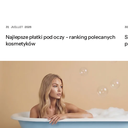
31 JUILLET 2026
30
Najlepsze płatki pod oczy - ranking polecanych
S
kosmetyków
p